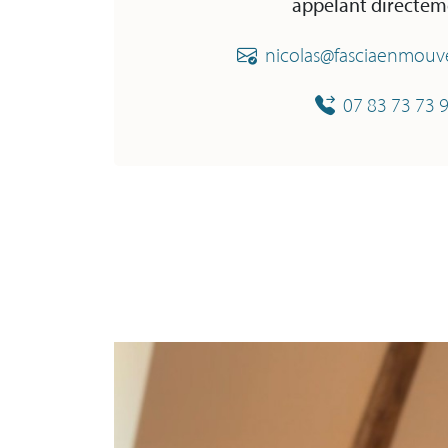
appelant directeme
nicolas@fasciaenmou
07 83 73 73 