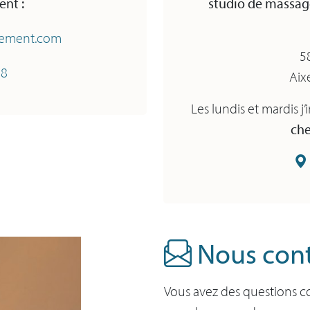
nt :
studio de massag
vement.com
5
98
Aix
Les lundis et mardis j
ch
Nous cont
Vous avez des questions c