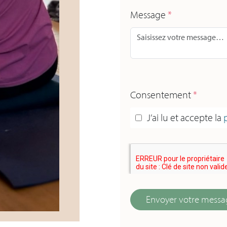
Message
*
Consentement
*
J’ai lu et accepte la
Envoyer votre messa