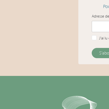
Pou
Adresse d
J’ai l