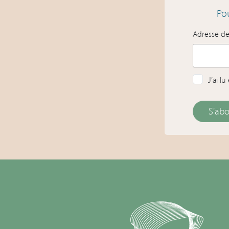
Pou
Adresse d
J’ai l