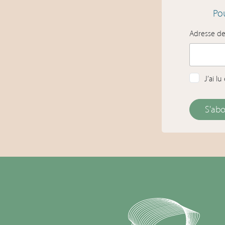
Pou
Adresse d
J’ai l