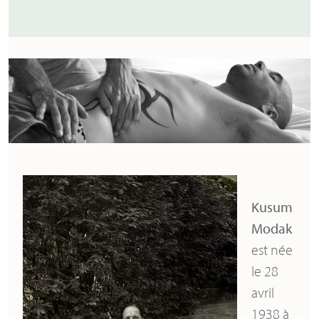
Kusum
Modak
est née
le 28
avril
1938 à